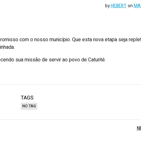
by
HEBERT
on
MAI
ompromisso com o nosso município. Que esta nova etapa seja reple
inhada.
endo sua missão de servir ao povo de Caturité.
TAGS
NO TAG
N