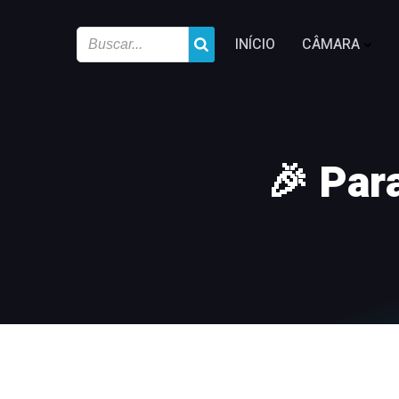
INÍCIO
CÂMARA
🎉 Par