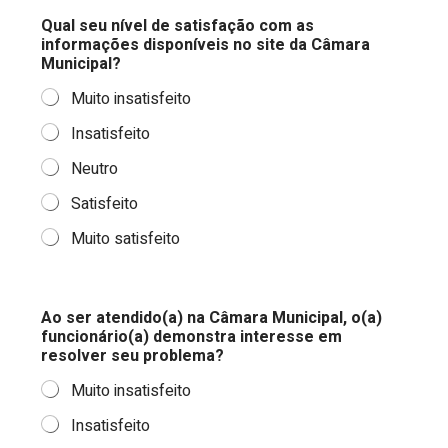
Qual seu nível de satisfação com as
informações disponíveis no site da Câmara
Municipal?
Muito insatisfeito
Insatisfeito
Neutro
Satisfeito
Muito satisfeito
a
Ao ser atendido(a) na Câmara Municipal, o(a)
s
funcionário(a) demonstra interesse em
v
resolver seu problema?
e
r
Muito insatisfeito
e
a
Insatisfeito
d